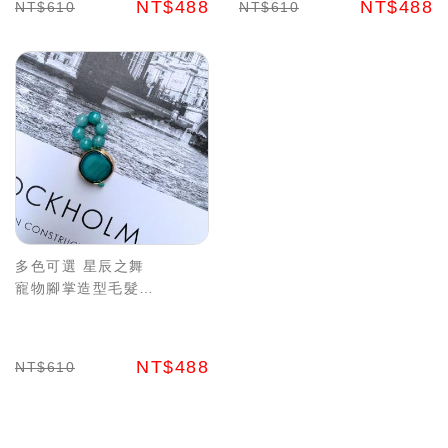
NT$488
NT$488
NT$610
NT$610
多色可選 星辰之舞
寵物腳掌造型毛髮收
集吊飾套組 珍藏毛孩
溫暖 水晶能量
NT$488
NT$610