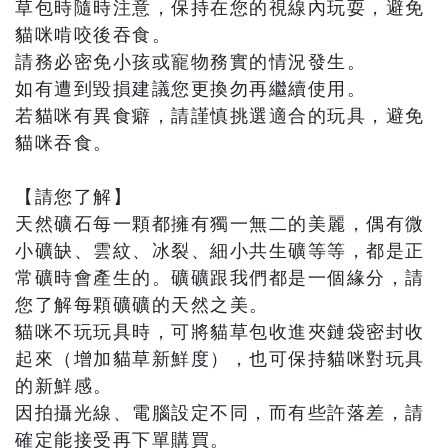
草包時隨時注意，保持在您的視線內玩耍，避免
貓咪啃咬後吞食。
請務必密免小孩或寵物務實的情況發生。
如有遭到毀損建議您更換勿再繼續使用。
若貓咪有異食癖，請謹慎挑選適合的玩具，避免
貓咪吞食。
【請您了解】
天然礦石每一顆都擁有獨一無二的美麗，偶有微
小礦缺、雲紋、冰裂、細小共生礦等等，都是正
常礦時會產生的。礦礦跟我們都是一個緣分，請
您了解每顆礦礦的天然之美。
貓咪不玩玩具時，可將貓草包收進夾鏈袋密封收
起來（增加貓草新鮮度），也可保持貓咪對玩具
的新鮮感。
因拍攝光線、電腦設定不同，而有些許落差，請
確定能接受再下單購買。