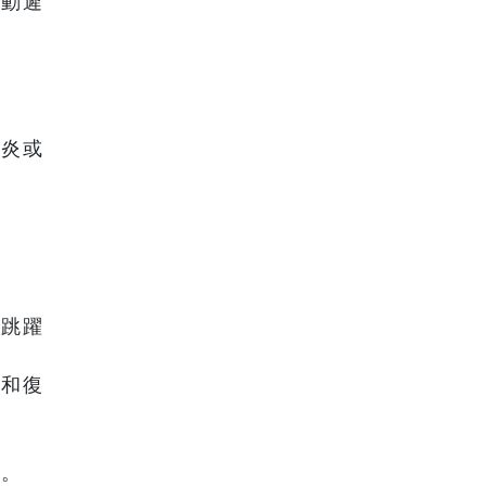
行動遲
節炎或
，
的跳躍
療和復
限。